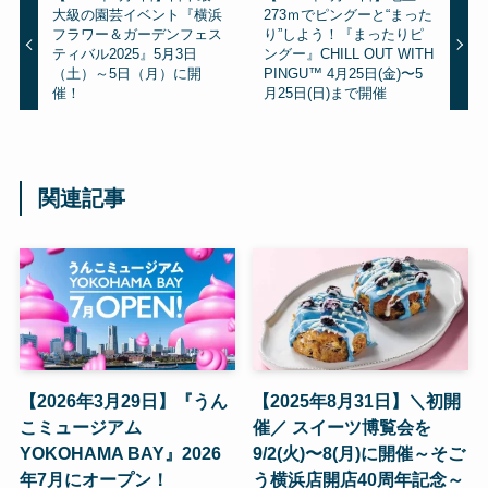
大級の園芸イベント『横浜
273ｍでピングーと“まった
フラワー＆ガーデンフェス
り”しよう！『まったりピ
ティバル2025』5月3日
ングー』CHILL OUT WITH
（土）～5日（月）に開
PINGU™ 4月25日(金)〜5
催！
月25日(日)まで開催
関連記事
【2026年3月29日】『うん
【2025年8月31日】＼初開
こミュージアム
催／ スイーツ博覧会を
YOKOHAMA BAY』2026
9/2(火)〜8(月)に開催～そご
年7月にオープン！
う横浜店開店40周年記念～