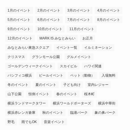
1月のイベント
2月のイベント
3月のイベント
4月のイベント
5月のイベント
6月のイベント
7月のイベント
8月のイベント
9月のイベント
10月のイベント
11月のイベント
12月のイベント
MARK IS みなとみらい
お正月
みなとみらい東急スクエア
イベント一覧
イルミネーション
クリスマス
グランモール公園
グルメイベント
ゴールデンウィークイベント
スカイビル
ハワイ関連
パシフィコ横浜
ビールイベント
ペット（動物）
入場無料
冬のイベント
夏のイベント
子ども向け
室内レジャー
山下公園
恒例イベント
春のイベント
桜木町
横浜ランドマークタワー
横浜ワールドポーターズ
横浜中華街
横浜赤レンガ倉庫
秋のイベント
臨港パーク
象の鼻パーク
野毛
雨でもOK
音楽イベント