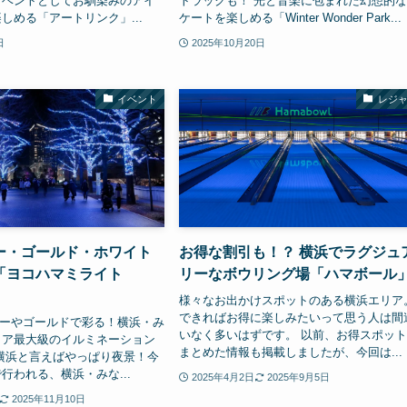
イベントとしてお馴染みのアイ
トラックも！ 光と音楽に包まれた幻想的
しめる「アートリンク」...
ケートを楽しめる「Winter Wonder Park...
日
2025年10月20日
イベント
レジ
ー・ゴールド・ホワイト
お得な割引も！？ 横浜でラグジュ
「ヨコハマミライト
リーなボウリング場「ハマボール
様々なお出かけスポットのある横浜エリア
できればお得に楽しみたいって思う人は間
ブルーやゴールドで彩る！横浜・み
いなく多いはずです。 以前、お得スポッ
リア最大級のイルミネーション
まとめた情報も掲載しましたが、今回は...
横浜と言えばやっぱり夜景！今
行われる、横浜・みな...
2025年4月2日
2025年9月5日
2025年11月10日