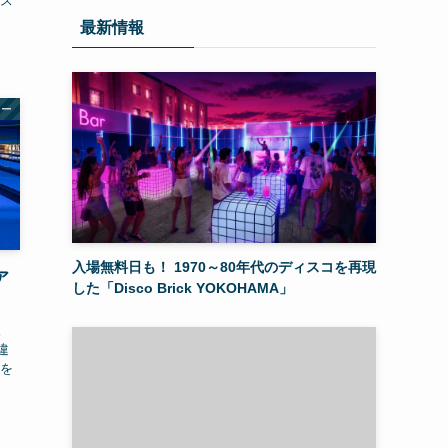
なス
最新情報
ャー
入場無料日も！ 1970～80年代のディスコを再現
ア
した「Disco Brick YOKOHAMA」
」
。
違
トを