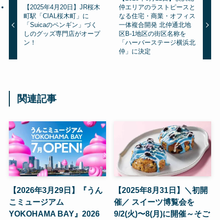
【2025年4月20日】JR桜木
仲エリアのラストピースと
町駅「CIAL桜木町」に
なる住宅・商業・オフィス
「Suicaのペンギン」づく
一体複合開発 北仲通北地
しのグッズ専門店がオープ
区B-1地区の街区名称を
ン！
「ハーバーステージ横浜北
仲」に決定
関連記事
【2026年3月29日】『うん
【2025年8月31日】＼初開
こミュージアム
催／ スイーツ博覧会を
YOKOHAMA BAY』2026
9/2(火)〜8(月)に開催～そご