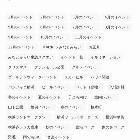
1月のイベント
2月のイベント
3月のイベント
4月のイベント
5月のイベント
6月のイベント
7月のイベント
8月のイベント
9月のイベント
10月のイベント
11月のイベント
12月のイベント
MARK IS みなとみらい
お正月
みなとみらい東急スクエア
イベント一覧
イルミネーション
クリスマス
グランモール公園
グルメイベント
ゴールデンウィークイベント
スカイビル
ハワイ関連
パシフィコ横浜
ビールイベント
ペット（動物）
入場無料
冬のイベント
夏のイベント
子ども向け
室内レジャー
山下公園
恒例イベント
春のイベント
桜木町
横浜ランドマークタワー
横浜ワールドポーターズ
横浜中華街
横浜赤レンガ倉庫
秋のイベント
臨港パーク
象の鼻パーク
野毛
雨でもOK
音楽イベント