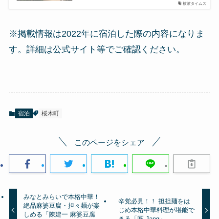
横濱タイムズ
※掲載情報は2022年に宿泊した際の内容になりま
す。詳細は公式サイト等でご確認ください。
宿泊
桜木町
このページをシェア
みなとみらいで本格中華！
辛党必見！！ 担担麺をは
絶品麻婆豆腐・担々麺が楽
じめ本格中華料理が堪能で
しめる「陳建一 麻婆豆腐
きる「匠 Jang」