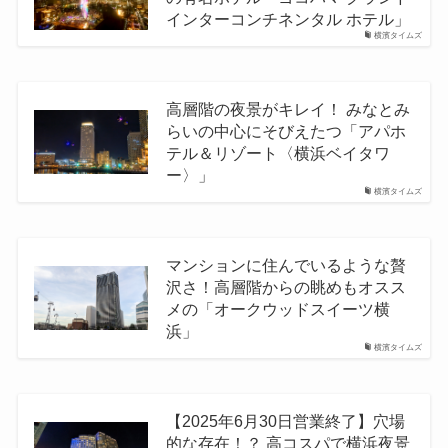
インターコンチネンタル ホテル」
横濱タイムズ
高層階の夜景がキレイ！ みなとみ
らいの中心にそびえたつ「アパホ
テル＆リゾート〈横浜ベイタワ
ー〉」
横濱タイムズ
マンションに住んでいるような贅
沢さ！高層階からの眺めもオスス
メの「オークウッドスイーツ横
浜」
横濱タイムズ
【2025年6月30日営業終了】穴場
的な存在！？ 高コスパで横浜夜景