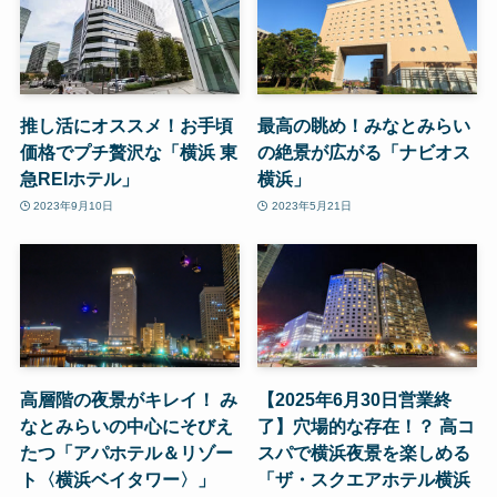
推し活にオススメ！お手頃
最高の眺め！みなとみらい
価格でプチ贅沢な「横浜 東
の絶景が広がる「ナビオス
急REIホテル」
横浜」
2023年9月10日
2023年5月21日
高層階の夜景がキレイ！ み
【2025年6月30日営業終
なとみらいの中心にそびえ
了】穴場的な存在！？ 高コ
たつ「アパホテル＆リゾー
スパで横浜夜景を楽しめる
ト〈横浜ベイタワー〉」
「ザ・スクエアホテル横浜