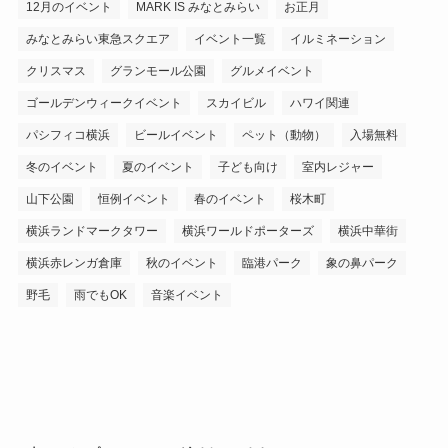
12月のイベント
MARK IS みなとみらい
お正月
みなとみらい東急スクエア
イベント一覧
イルミネーション
クリスマス
グランモール公園
グルメイベント
ゴールデンウィークイベント
スカイビル
ハワイ関連
パシフィコ横浜
ビールイベント
ペット（動物）
入場無料
冬のイベント
夏のイベント
子ども向け
室内レジャー
山下公園
恒例イベント
春のイベント
桜木町
横浜ランドマークタワー
横浜ワールドポーターズ
横浜中華街
横浜赤レンガ倉庫
秋のイベント
臨港パーク
象の鼻パーク
野毛
雨でもOK
音楽イベント